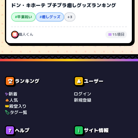
ドン・キホーテ プチプラ癒しグッズランキング
#
卒業祝い
#
癒しグッズ
+3
職
職人くん
15項目
ランキング
ユーザー
🏆
👤
✨
新着
ログイン
🔥
人気
新規登録
👑
殿堂入り
🏷️
タグ一覧
ヘルプ
サイト情報
❓
ℹ️