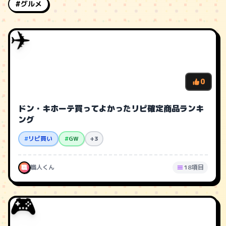
#グルメ
✈️
0
ドン・キホーテ買ってよかったリピ確定商品ランキ
ング
#
リピ買い
#
GW
+3
職
職人くん
18項目
🎮