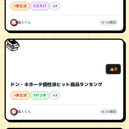
#
新生活
#
コスパ
+3
職
職人くん
16項目
📚
0
ドン・キホーテ個性派ヒット商品ランキング
#
新生活
#
ドンキ
+3
職
職人くん
20項目