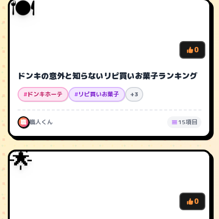
🍽️
0
ドンキの意外と知らないリピ買いお菓子ランキング
#
ドンキホーテ
#
リピ買いお菓子
+3
職
職人くん
15項目
🌟
0