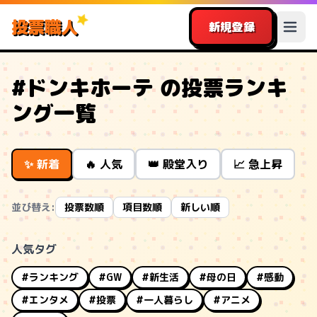
投票職人
新規登録
#ドンキホーテ の投票ランキ
ング一覧
✨ 新着
🔥 人気
👑 殿堂入り
📈 急上昇
並び替え:
投票数順
項目数順
新しい順
人気タグ
#ランキング
#GW
#新生活
#母の日
#感動
#エンタメ
#投票
#一人暮らし
#アニメ