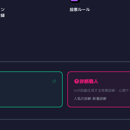
イン
投票ルール
登録
診断職人
AIが自動生成する性格診断・心理テ
人気の診断
|
新着診断