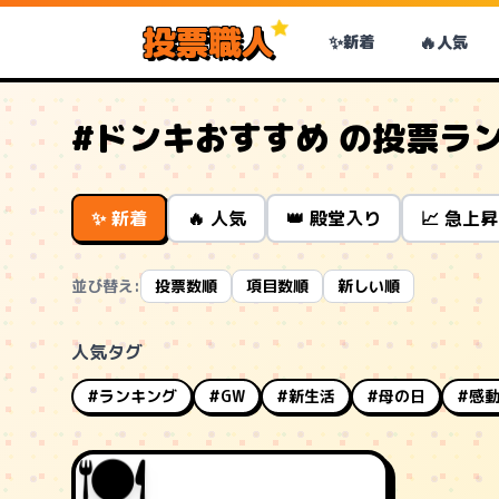
投票職人
✨
🔥
新着
人気
#ドンキおすすめ の投票ラ
✨ 新着
🔥 人気
👑 殿堂入り
📈 急上昇
並び替え:
投票数順
項目数順
新しい順
人気タグ
#ランキング
#GW
#新生活
#母の日
#感
🍽️