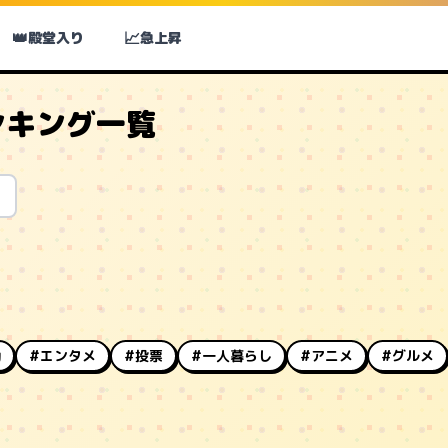
👑
📈
殿堂入り
急上昇
ンキング一覧
動
#エンタメ
#投票
#一人暮らし
#アニメ
#グルメ