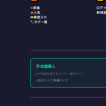
✨
新着
ログ
🔥
人気
新規
👑
殿堂入り
🏷️
タグ一覧
出題職人
AIが自動生成するクイズ・検定サイト
人気のクイズ
|
新着クイズ