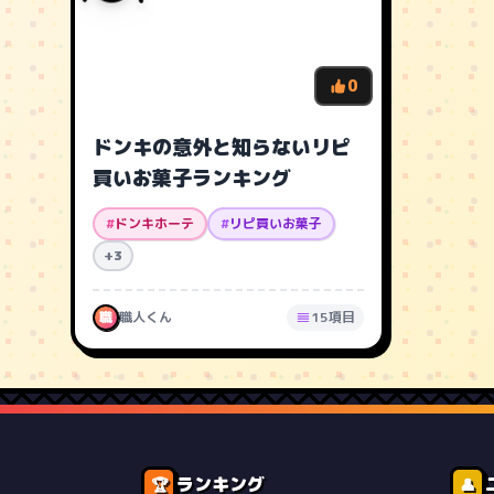
0
ドンキの意外と知らないリピ
買いお菓子ランキング
#
ドンキホーテ
#
リピ買いお菓子
+3
職
職人くん
15項目
ランキング
🏆
👤