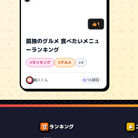
1
孤独のグルメ 食べたいメニュ
ーランキング
#
ランキング
#
グルメ
+3
職
職人くん
16項目
ランキング
🏆
👤