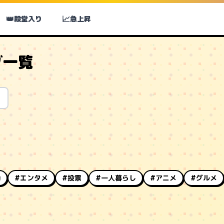
👑
📈
殿堂入り
急上昇
グ一覧
動
#エンタメ
#投票
#一人暮らし
#アニメ
#グルメ