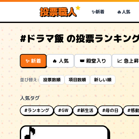
投票職人
✨
🔥
新着
人気
#ドラマ飯 の投票ランキン
✨ 新着
🔥 人気
👑 殿堂入り
📈 急上昇
並び替え:
投票数順
項目数順
新しい順
人気タグ
#ランキング
#GW
#新生活
#母の日
#感
🎵