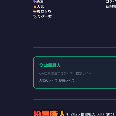
✨
新着
ログ
🔥
人気
新規
👑
殿堂入り
🏷️
タグ一覧
出題職人
AIが自動生成するクイズ・検定サイト
人気のクイズ
|
新着クイズ
投票職人
© 2026 投票職人. All rights 