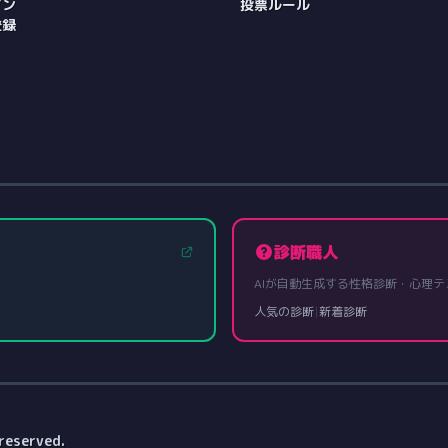
イン
投票ルール
登録
診断職人
AIが自動生成する性格診断・心理テ
人気の診断
|
新着診断
reserved.