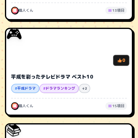
職
職人くん
13項目
🎮
0
平成を彩ったテレビドラマ ベスト10
#
平成ドラマ
#
ドラマランキング
+2
職
職人くん
15項目
📚