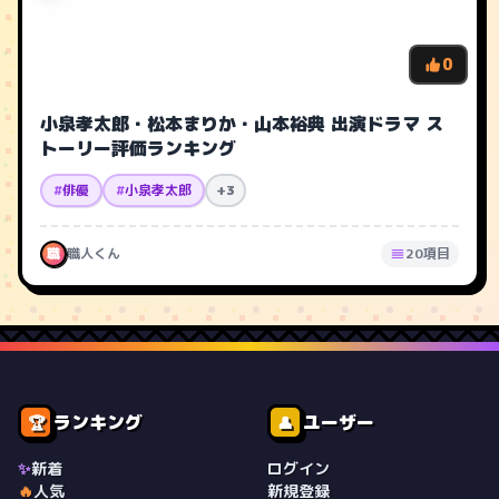
0
小泉孝太郎・松本まりか・山本裕典 出演ドラマ ス
トーリー評価ランキング
#
俳優
#
小泉孝太郎
+3
職
職人くん
20項目
ランキング
ユーザー
🏆
👤
✨
新着
ログイン
🔥
人気
新規登録