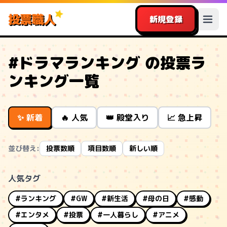
投票職人
新規登録
#ドラマランキング の投票ラ
ンキング一覧
✨ 新着
🔥 人気
👑 殿堂入り
📈 急上昇
並び替え:
投票数順
項目数順
新しい順
人気タグ
#ランキング
#GW
#新生活
#母の日
#感動
#エンタメ
#投票
#一人暮らし
#アニメ