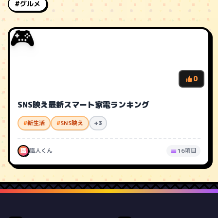
#グルメ
🎮
0
SNS映え最新スマート家電ランキング
#
新生活
#
SNS映え
+3
職
職人くん
16項目