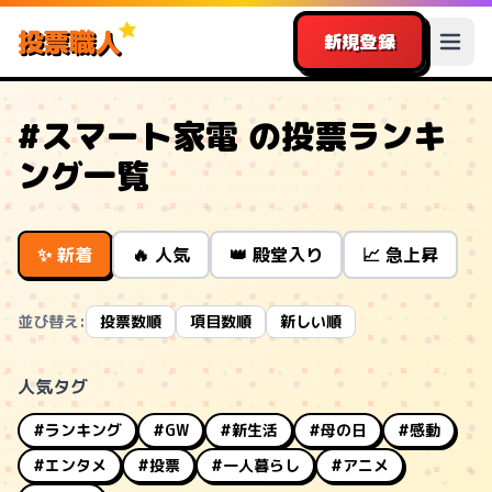
投票職人
新規登録
#スマート家電 の投票ランキ
ング一覧
✨ 新着
🔥 人気
👑 殿堂入り
📈 急上昇
並び替え:
投票数順
項目数順
新しい順
人気タグ
#ランキング
#GW
#新生活
#母の日
#感動
#エンタメ
#投票
#一人暮らし
#アニメ