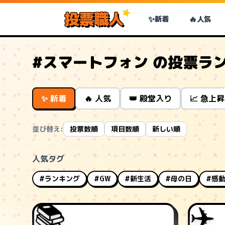
投票職人
✨
🔥
新着
人気
#スマートフォン の投票ラ
✨ 新着
🔥 人気
👑 殿堂入り
📈 急上昇
並び替え:
投票数順
項目数順
新しい順
人気タグ
#ランキング
#GW
#新生活
#母の日
#感
📚
✈️