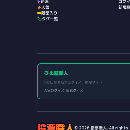
✨
新着
ログ
🔥
人気
新規
👑
殿堂入り
🏷️
タグ一覧
出題職人
AIが自動生成するクイズ・検定サイト
人気のクイズ
|
新着クイズ
投票職人
© 2026 投票職人. All rights 