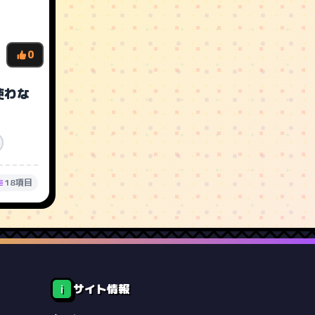
0
使わな
18項目
サイト情報
ℹ️