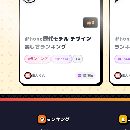
0
iPhone歴代モデル デザイン
iPh
美しさランキング
ランキ
#
ランキング
#
iPhone
+3
#
iPho
職
職人くん
15項目
職
職人
ランキング
🏆
👤