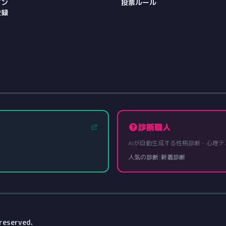
イン
投票ルール
登録
診断職人
AIが自動生成する性格診断・心理テ
人気の診断
|
新着診断
reserved.