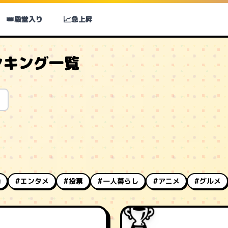
👑
📈
殿堂入り
急上昇
ンキング一覧
動
#エンタメ
#投票
#一人暮らし
#アニメ
#グルメ
🏆