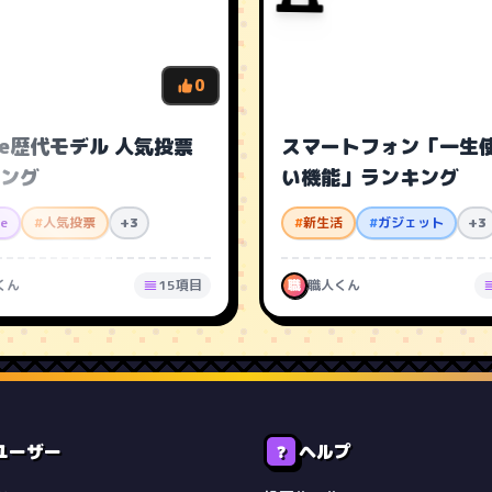
0
one歴代モデル 人気投票
スマートフォン「一生
ング
い機能」ランキング
ne
#
人気投票
+3
#
新生活
#
ガジェット
+3
くん
15項目
職
職人くん
ユーザー
ヘルプ
❓