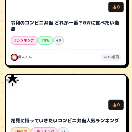
0
令和のコンビニ弁当 どれが一番？GWに食べたい逸
品
#
ランキング
#
GW
+3
職
職人くん
15項目
🌟
0
花見に持っていきたいコンビニ弁当人気ランキング
#
新生活
#
ランキング
+3