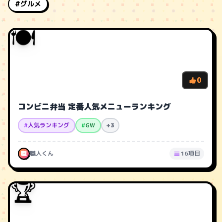
#グルメ
🍽️
0
コンビニ弁当 定番人気メニューランキング
#
人気ランキング
#
GW
+3
職
職人くん
16項目
🏆