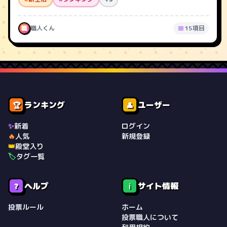
職
職人くん
15項目
ランキング
ユーザー
🏆
👤
✨
新着
ログイン
🔥
人気
新規登録
👑
殿堂入り
🏷️
タグ一覧
ヘルプ
サイト情報
❓
ℹ️
投票ルール
ホーム
投票職人について