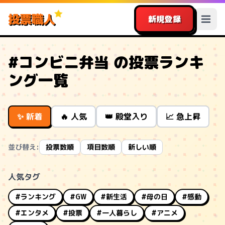
投票職人
新規登録
#コンビニ弁当 の投票ランキ
ング一覧
✨ 新着
🔥 人気
👑 殿堂入り
📈 急上昇
並び替え:
投票数順
項目数順
新しい順
人気タグ
#ランキング
#GW
#新生活
#母の日
#感動
#エンタメ
#投票
#一人暮らし
#アニメ