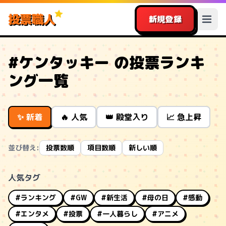
投票職人
新規登録
#ケンタッキー の投票ランキ
ング一覧
✨ 新着
🔥 人気
👑 殿堂入り
📈 急上昇
並び替え:
投票数順
項目数順
新しい順
人気タグ
#ランキング
#GW
#新生活
#母の日
#感動
#エンタメ
#投票
#一人暮らし
#アニメ