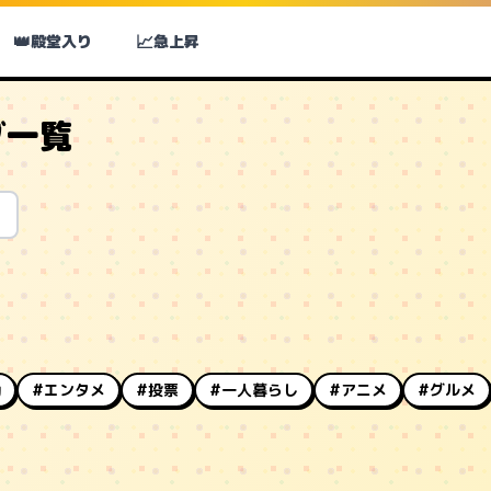
👑
📈
殿堂入り
急上昇
グ一覧
動
#エンタメ
#投票
#一人暮らし
#アニメ
#グルメ