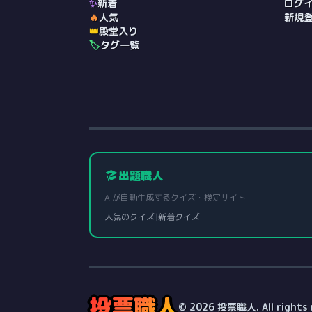
✨
新着
ログ
🔥
人気
新規
👑
殿堂入り
🏷️
タグ一覧
出題職人
AIが自動生成するクイズ・検定サイト
人気のクイズ
|
新着クイズ
投票職人
© 2026 投票職人. All rights 