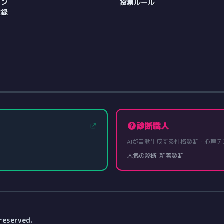
イン
投票ルール
登録
診断職人
AIが自動生成する性格診断・心理テ
人気の診断
|
新着診断
reserved.