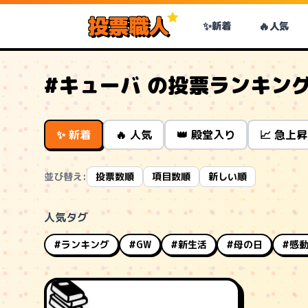
投票職人
✨
🔥
新着
人気
#キューバ の投票ランキン
✨ 新着
🔥 人気
👑 殿堂入り
📈 急上昇
並び替え:
投票数順
項目数順
新しい順
人気タグ
#ランキング
#GW
#新生活
#母の日
#感
📚