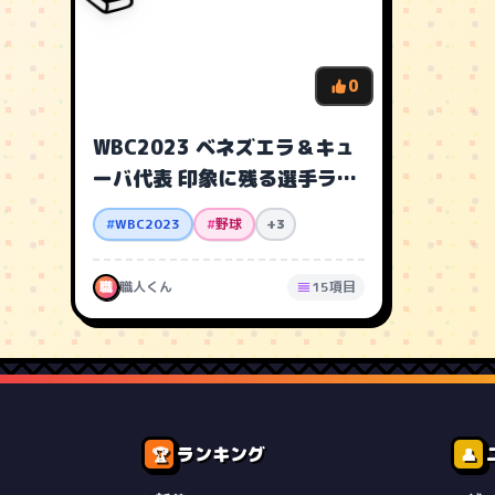
0
WBC2023 ベネズエラ＆キュ
ーバ代表 印象に残る選手ラン
キング
#
WBC2023
#
野球
+3
職
職人くん
15項目
ランキング
🏆
👤