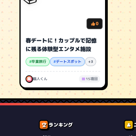
0
春デートに！カップルで記憶
に残る体験型エンタメ施設
#
卒業旅行
#
デートスポット
+3
職
職人くん
15項目
ランキング
🏆
👤