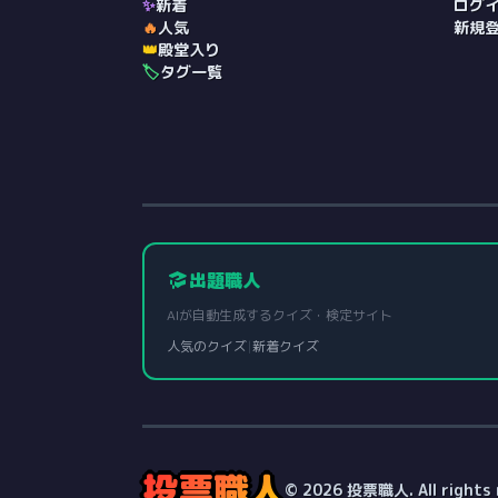
✨
新着
ログ
🔥
人気
新規
👑
殿堂入り
🏷️
タグ一覧
出題職人
AIが自動生成するクイズ・検定サイト
人気のクイズ
|
新着クイズ
投票職人
© 2026 投票職人. All rights 