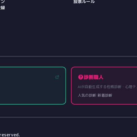
イン
投票ルール
登録
診断職人
AIが自動生成する性格診断・心理テ
人気の診断
|
新着診断
reserved.