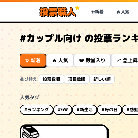
投票職人
✨
🔥
新着
人気
#カップル向け の投票ラン
✨ 新着
🔥 人気
👑 殿堂入り
📈 急上昇
並び替え:
投票数順
項目数順
新しい順
人気タグ
#ランキング
#GW
#新生活
#母の日
#感
📚