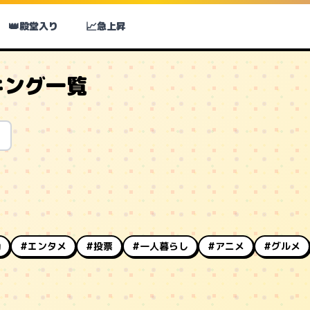
👑
📈
殿堂入り
急上昇
キング一覧
動
#エンタメ
#投票
#一人暮らし
#アニメ
#グルメ