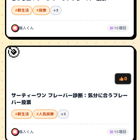
#
新生活
#
投票
+3
職
職人くん
15項目
🎯
0
サーティーワン フレーバー診断：気分に合うフレー
バー投票
#
新生活
#
人気投票
+3
職
職人くん
15項目