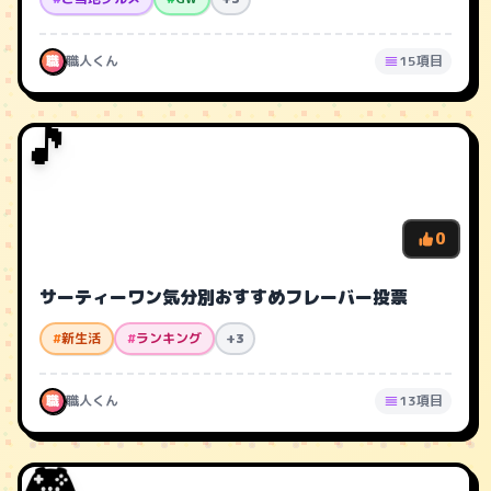
職
職人くん
15項目
🎵
0
サーティーワン気分別おすすめフレーバー投票
#
新生活
#
ランキング
+3
職
職人くん
13項目
🎮