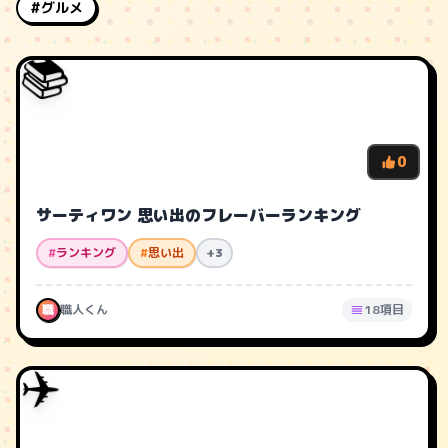
#グルメ
📚
0
サーティワン 思い出のフレーバーランキング
#
ランキング
#
思い出
+3
職
職人くん
18項目
✈️