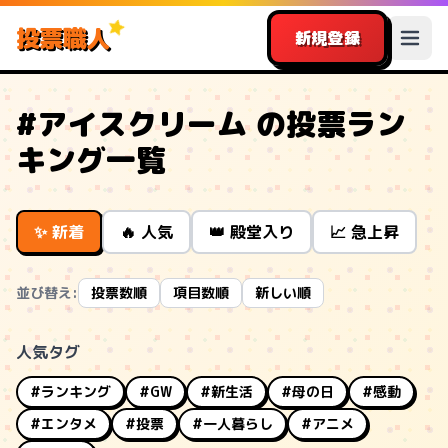
投票職人
新規登録
#アイスクリーム の投票ラン
キング一覧
✨ 新着
🔥 人気
👑 殿堂入り
📈 急上昇
並び替え:
投票数順
項目数順
新しい順
人気タグ
#ランキング
#GW
#新生活
#母の日
#感動
#エンタメ
#投票
#一人暮らし
#アニメ