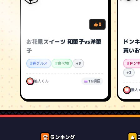
0
お花見スイーツ 和菓子vs洋菓
ドンキ
子
買いお
#
春グルメ
#
食べ物
+3
#
ドン
+3
職
職人くん
16項目
職
職人
ランキング
🏆
👤