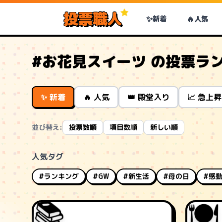
投票職人
✨
🔥
新着
人気
#お花見スイーツ の投票ラ
✨ 新着
🔥 人気
👑 殿堂入り
📈 急上昇
並び替え:
投票数順
項目数順
新しい順
人気タグ
#ランキング
#GW
#新生活
#母の日
#感
🍽️
📚