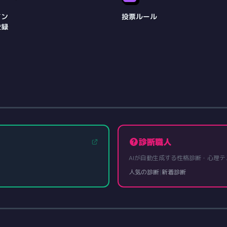
イン
投票ルール
登録
診断職人
AIが自動生成する性格診断・心理テ
人気の診断
|
新着診断