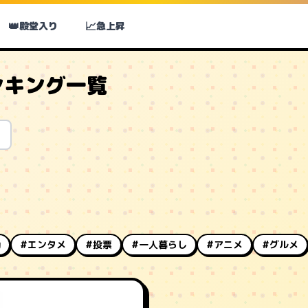
👑
📈
殿堂入り
急上昇
ンキング一覧
動
#エンタメ
#投票
#一人暮らし
#アニメ
#グルメ