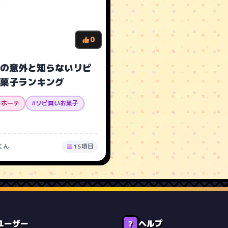
0
の意外と知らないリピ
菓子ランキング
キホーテ
#
リピ買いお菓子
くん
15項目
ユーザー
ヘルプ
❓