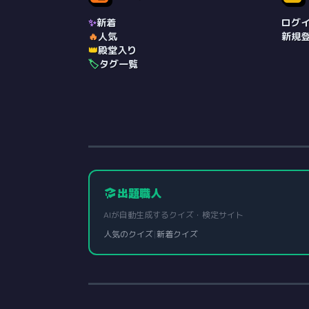
✨
新着
ログ
🔥
人気
新規
👑
殿堂入り
🏷️
タグ一覧
出題職人
AIが自動生成するクイズ・検定サイト
人気のクイズ
|
新着クイズ