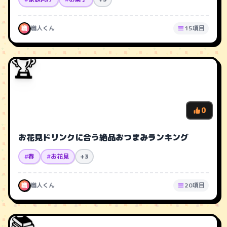
職
職人くん
15項目
🏆
0
お花見ドリンクに合う絶品おつまみランキング
#
春
#
お花見
+3
職
職人くん
20項目
📚