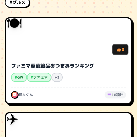
#グルメ
🍽️
0
ファミマ深夜絶品おつまみランキング
#
GW
#
ファミマ
+3
職
職人くん
18項目
✈️