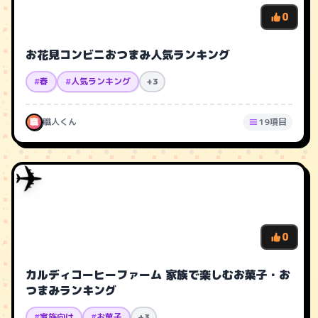
0
お花見コンビニおつまみ人気ランキング
#
春
#
人気ランキング
+3
職
職人くん
19項目
✈️
0
カルディコーヒーファーム 家族で楽しむお菓子・お
つまみランキング
#
家族向け
#
お菓子
+3