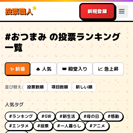
投票職人
新規登録
#おつまみ の投票ランキング
一覧
✨ 新着
🔥 人気
👑 殿堂入り
📈 急上昇
並び替え:
投票数順
項目数順
新しい順
人気タグ
#ランキング
#GW
#新生活
#母の日
#感動
#エンタメ
#投票
#一人暮らし
#アニメ