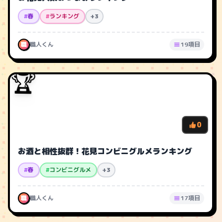
#
春
#
ランキング
+3
職
職人くん
19項目
🏆
0
お酒と相性抜群！花見コンビニグルメランキング
#
春
#
コンビニグルメ
+3
職
職人くん
17項目