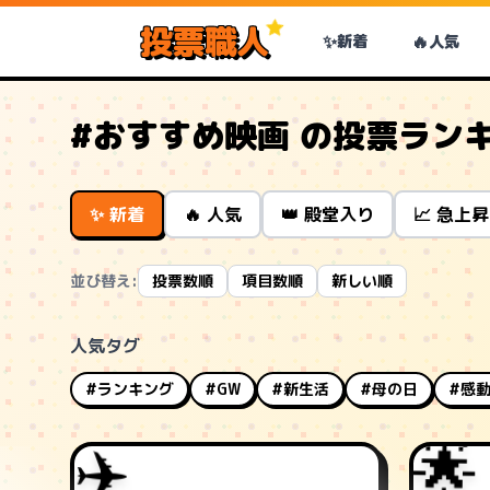
投票職人
✨
🔥
新着
人気
#おすすめ映画 の投票ラン
✨ 新着
🔥 人気
👑 殿堂入り
📈 急上昇
並び替え:
投票数順
項目数順
新しい順
人気タグ
#ランキング
#GW
#新生活
#母の日
#感
🌟
✈️