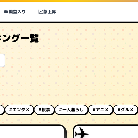
👑
📈
殿堂入り
急上昇
キング一覧
動
#エンタメ
#投票
#一人暮らし
#アニメ
#グルメ
✈️