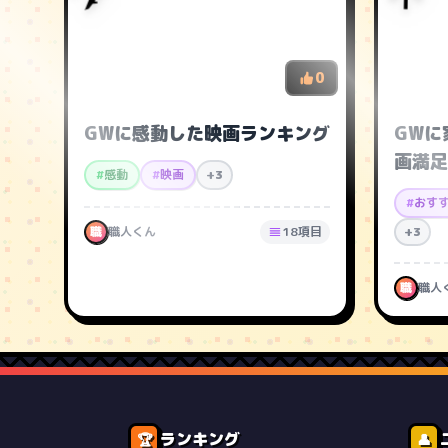
0
GWに感動した映画ランキング
GWに
画満足
#
感動
#
映画
+3
#
おす
職
職人くん
18項目
+3
職
職人
ランキング
🏆
👤