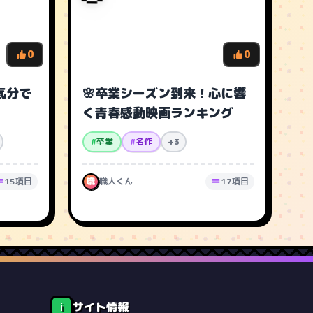
0
0
気分で
🌸卒業シーズン到来！心に響
く青春感動映画ランキング
#
卒業
#
名作
+3
15項目
職
職人くん
17項目
サイト情報
ℹ️