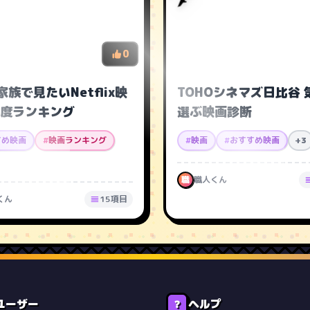
0
家族で見たいNetflix映
TOHOシネマズ日比谷 
度ランキング
選ぶ映画診断
すめ映画
#
映画ランキング
#
映画
#
おすすめ映画
+3
職
職人くん
くん
15項目
ユーザー
ヘルプ
❓