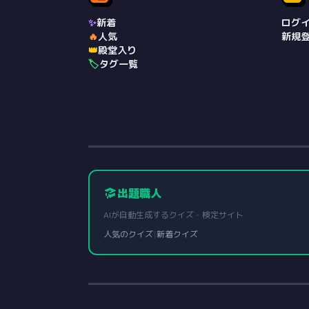
✨
新着
ログ
🔥
人気
新規
👑
殿堂入り
🏷️
タグ一覧
出題職人
AIが自動生成するクイズ・検定サイト
人気のクイズ
|
新着クイズ