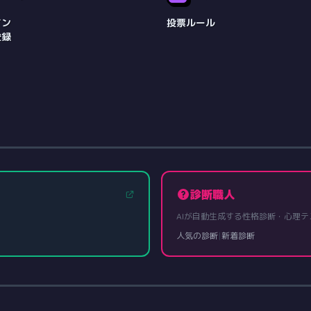
イン
投票ルール
登録
診断職人
AIが自動生成する性格診断・心理テ
人気の診断
|
新着診断