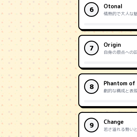
Otonal
6
情熱的で大人な
Origin
7
自身の原点への
Phantom of 
8
劇的な構成と表
Change
9
若さ溢れる勢い