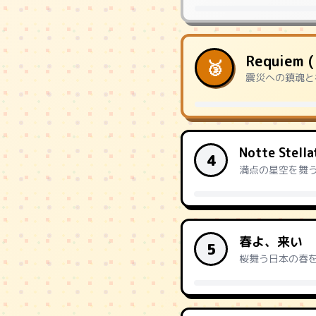
Requiem
🥉
震災への鎮魂と
Notte Stel
4
満点の星空を舞
春よ、来い
5
桜舞う日本の春