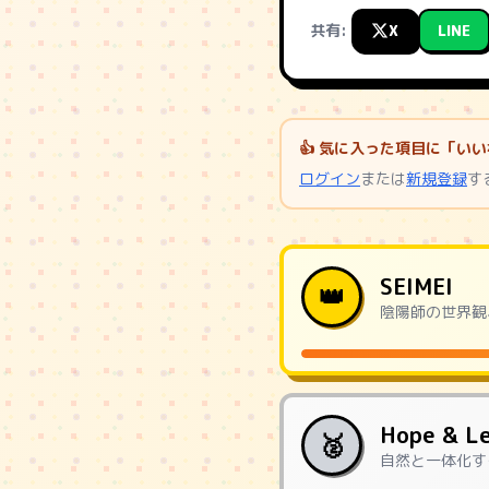
共有:
X
LINE
👍 気に入った項目に「
ログイン
または
新規登録
す
SEIMEI
👑
陰陽師の世界観
Hope & L
🥈
自然と一体化す