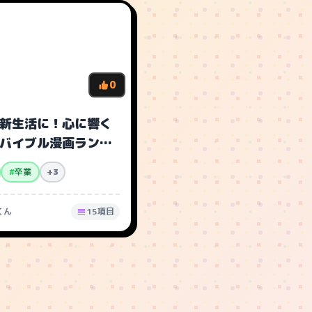
0
新生活に！心に響く
バイブル漫画ランキ
#
卒業
+3
くん
15項目