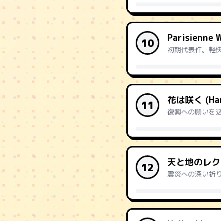
Parisienne 
10
初期代表作。軽
花は咲く (Han
11
復興への願いを
天と地のレク
12
震災への深い祈