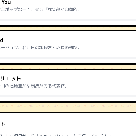
e You
せたポップな一面。楽しげな笑顔が印象的。
nd
バージョン。若き日の純粋さと成長の軌跡。
リエット
き日の感情豊かな演技が光る代表作。
スト