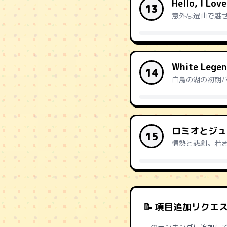
Hello, I Lov
13
意外な選曲で魅
White Lege
14
白鳥の湖の初期
ロミオとジュ
15
情熱と悲劇。若
📝 項目追加リクエ