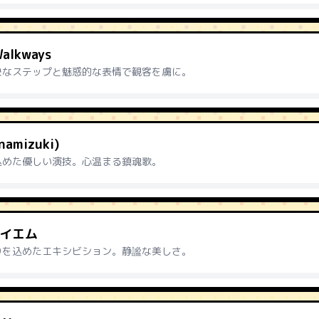
Walkways
快なステップと魅惑的な表情で観客を虜に。
amizuki)
込めた優しい演技。心温まる鎮魂歌。
イエム
りを込めたエキシビション。静謐な美しさ。