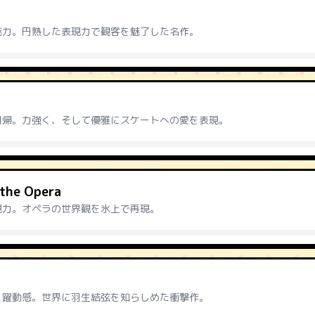
魅力。円熟した表現力で観客を魅了した名作。
回帰。力強く、そして優雅にスケートへの愛を表現。
the Opera
現力。オペラの世界観を氷上で再現。
と躍動感。世界に羽生結弦を知らしめた衝撃作。