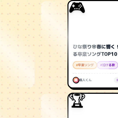
🎮
ひな祭り🌸春に響く
る卒業ソングTOP10
#
卒業ソング
#
泣ける歌
職
職人くん
🏆