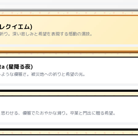
 (レクイエム)
祈り。深い悲しみと希望を表現する感動の演技。
lata (星降る夜)
うような優雅さ。被災地への祈りと希望の光。
を思わせる、優雅でたおやかな滑り。卒業と門出に贈る希望。