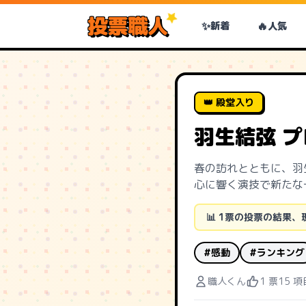
投票職人
✨
🔥
新着
人気
👑 殿堂入り
羽生結弦 
春の訪れとともに、羽
心に響く演技で新たな
📊 1票の投票の結果、
#感動
#ランキング
職人くん
1 票
15 項