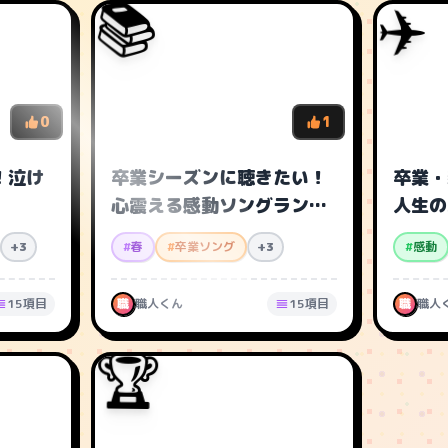
📚
✈️
0
1
！泣け
卒業シーズンに聴きたい！
卒業・
心震える感動ソングランキ
人生の
ング
ング
+3
#
春
#
卒業ソング
+3
#
感動
15項目
職
職人くん
15項目
職
職人
🏆