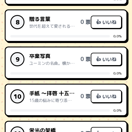
贈る言葉
8
0 票
👍 いいね
世代を超えて愛される、卒業ソングの金字塔。
0.0%
卒業写真
9
0 票
👍 いいね
ユーミンの名曲。懐かしい思い出が蘇る。
0.0%
手紙 〜拝啓 十五の君へ〜
10
0 票
👍 いいね
15歳の悩みに寄り添い、未来を照らす。
0.0%
栄光の架橋