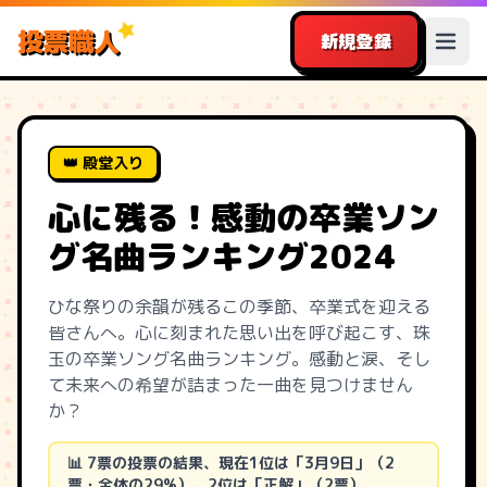
投票職人
新規登録
👑 殿堂入り
心に残る！感動の卒業ソン
グ名曲ランキング2024
ひな祭りの余韻が残るこの季節、卒業式を迎える
皆さんへ。心に刻まれた思い出を呼び起こす、珠
玉の卒業ソング名曲ランキング。感動と涙、そし
て未来への希望が詰まった一曲を見つけません
か？
📊 7票の投票の結果、現在1位は「3月9日」（2
票・全体の29%）。2位は「正解」（2票）。