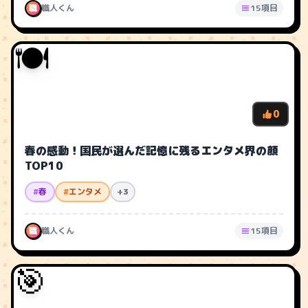
職
職人くん
15項目
🍽️
0
春の感動！国民が選んだ記憶に残るエンタメ界の顔
TOP10
#
春
#
エンタメ
+3
職
職人くん
15項目
🎯