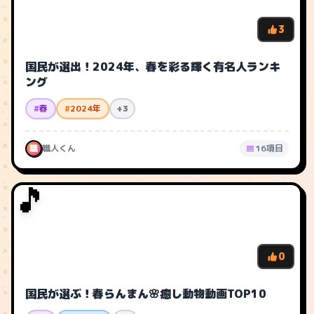
3
国民が選出！2024年、春を彩る輝く有名人ランキ
ング
#
春
#
2024年
+3
職
職人くん
16項目
🎵
0
国民が選ぶ！春らんまん🌸癒し動物動画TOP10