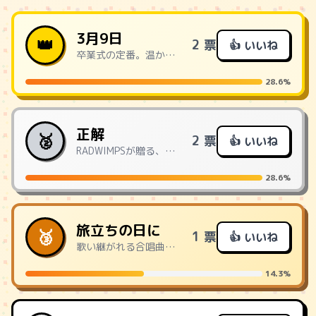
3月9日
👑
2 票
👍 いいね
卒業式の定番。温かいメロディが心に染みる名曲。
28.6%
正解
🥈
2 票
👍 いいね
RADWIMPSが贈る、青春の葛藤と未来。
28.6%
旅立ちの日に
🥉
1 票
👍 いいね
歌い継がれる合唱曲。未来への希望を歌う。
14.3%