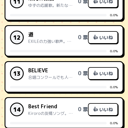
11
0 票
👍 いいね
ゆずの応援歌。新たな道へ踏み出す勇気をくれる。
0.0%
道
12
0 票
👍 いいね
EXILEの力強い歌声。前向きな気持ちになれる。
0.0%
BELIEVE
13
0 票
👍 いいね
合唱コンクールでも人気。友情と絆を歌う。
0.0%
Best Friend
14
0 票
👍 いいね
Kiroroの友情ソング。かけがえのない友へ。
0.0%