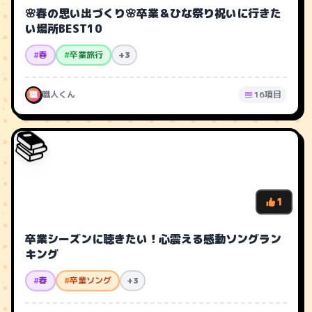
🌸春の思い出づくり🌸卒業＆ひな祭り祝いに行きた
い場所BEST10
#
春
#
卒業旅行
+3
職
職人くん
16項目
📚
1
卒業シーズンに聴きたい！心震える感動ソングラン
キング
#
春
#
卒業ソング
+3