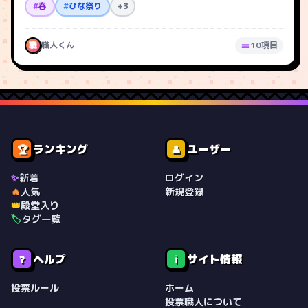
#
春
#
ひな祭り
+3
職
職人くん
10項目
ランキング
ユーザー
🏆
👤
✨
新着
ログイン
🔥
人気
新規登録
👑
殿堂入り
🏷️
タグ一覧
ヘルプ
サイト情報
❓
ℹ️
投票ルール
ホーム
投票職人について