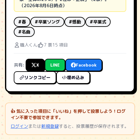
（2026年8月6日時点）
#春
#卒業ソング
#感動
#卒業式
#名曲
職人くん
7 票
15 項目
共有:
X
LINE
Facebook
リンクコピー
埋め込み
👍 気に入った項目に「いいね」を押して投票しよう！ログ
イン不要で参加できます。
ログイン
または
新規登録
すると、投票履歴が保存されます。