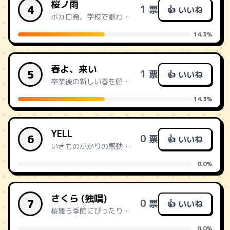
桜ノ雨
4
1 票
👍 いいね
ボカロ発、学校で歌われる新定番。
14.3%
春よ、来い
5
1 票
👍 いいね
卒業後の新しい春を願う。希望に満ちた名曲。
14.3%
YELL
6
0 票
👍 いいね
いきものがかりの感動ソング。エールを送る。
0.0%
さくら (独唱)
7
0 票
👍 いいね
桜舞う季節にぴったり。別れと出会いを彩る。
0.0%