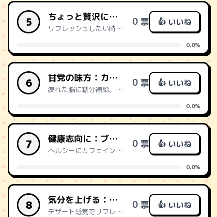
ちょっと贅沢に：アイスカフェラテM
5
0 票
👍 いいね
リフレッシュしたい時に。ひんやりミルクが心地よいご褒美ドリンク。
0.0%
甘党の味方：カフェラテ+砂糖2本
6
0 票
👍 いいね
疲れた脳に糖分補給。甘さで気分を切り替えるシンプル技。
0.0%
健康志向に：ブレンドコーヒー+豆乳
7
0 票
👍 いいね
ヘルシーにカフェインチャージ。植物性ミルクで体にも優しい。
0.0%
気分を上げる：モカブレンドフラッペ
8
0 票
👍 いいね
デザート感覚でリフレッシュ。チョコの甘さが仕事の合間に効く。