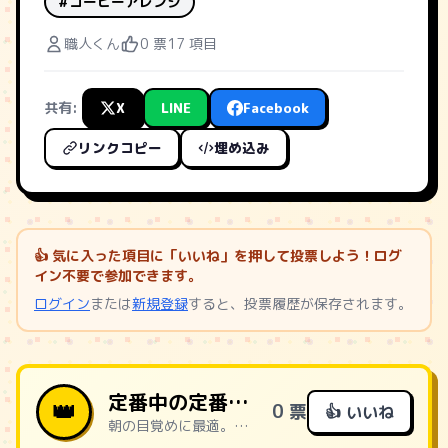
#コーヒーアレンジ
職人くん
0 票
17 項目
共有:
X
LINE
Facebook
リンクコピー
埋め込み
👍 気に入った項目に「いいね」を押して投票しよう！ログ
イン不要で参加できます。
ログイン
または
新規登録
すると、投票履歴が保存されます。
定番中の定番：ブレンドコーヒーS
👑
0 票
👍 いいね
朝の目覚めに最適。コスパ最強の定番アレンジなし。