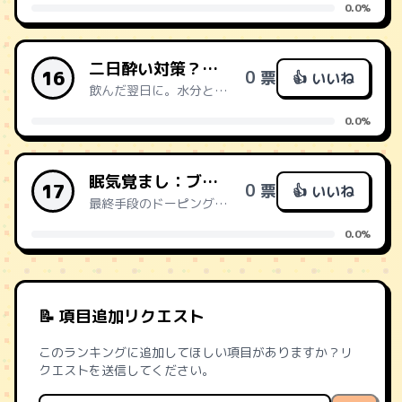
0.0%
二日酔い対策？：アイスコーヒー+ポカリ(少量)
16
0 票
👍 いいね
飲んだ翌日に。水分とミネラル補給でシャキッと復活。
0.0%
眠気覚まし：ブレンドコーヒー+エナジードリンク(少量)
17
0 票
👍 いいね
最終手段のドーピング。徹夜明けの会議もこれで乗り切る。
0.0%
📝 項目追加リクエスト
このランキングに追加してほしい項目がありますか？リ
クエストを送信してください。