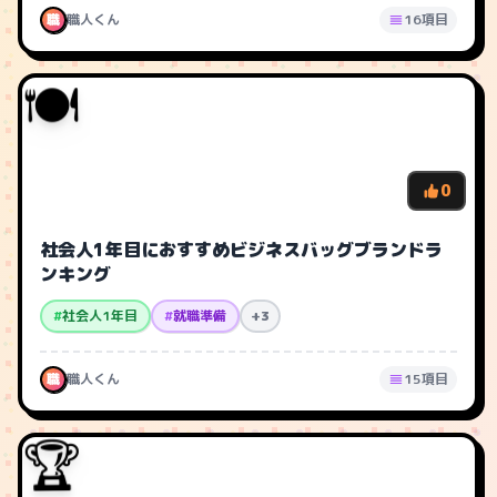
職
職人くん
16項目
🍽️
0
社会人1年目におすすめビジネスバッグブランドラ
ンキング
#
社会人1年目
#
就職準備
+3
職
職人くん
15項目
🏆