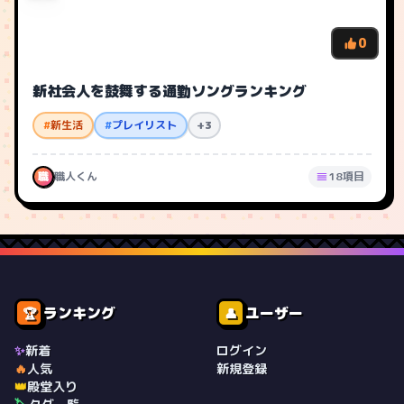
0
新社会人を鼓舞する通勤ソングランキング
#
新生活
#
プレイリスト
+3
職
職人くん
18項目
ランキング
ユーザー
🏆
👤
✨
新着
ログイン
🔥
人気
新規登録
👑
殿堂入り