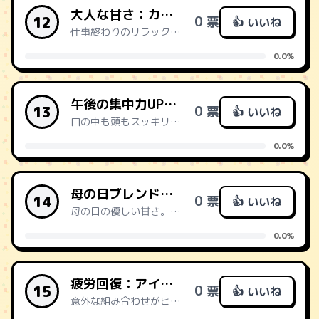
大人な甘さ：カフェラテ+ブランデー香るチョコ
12
0 票
👍 いいね
仕事終わりのリラックスタイムに。深みのある甘さで疲れを癒す。
0.0%
午後の集中力UP：ブレンドコーヒー+ミントタブレット
13
0 票
👍 いいね
口の中も頭もスッキリ。眠気と集中力低下をダブルで対策。
0.0%
母の日ブレンド：ブレンドコーヒー+いちごミルク
14
0 票
👍 いいね
母の日の優しい甘さ。懐かしい味でホッと一息、癒しの時間。
0.0%
疲労回復：アイスコーヒー+レモン汁(持参)
15
0 票
👍 いいね
意外な組み合わせがヒット。酸味で気分も体もシャキッと。