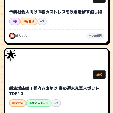
🌸新社会人向け🌸春のストレスを吹き飛ばす癒し術
#
春
#
新生活
+3
職
職人くん
20項目
🌟
0
新生活応援！都内お出かけ 春の週末充実スポット
TOP10
#
新生活
#
社会人1年目
+3