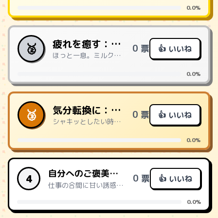
0.0%
疲れを癒す：カフェラテM
🥈
0 票
👍 いいね
ほっと一息。ミルクの甘みが疲れた心と体に染みる一杯。
0.0%
気分転換に：アイスコーヒーL
🥉
0 票
👍 いいね
シャキッとしたい時に。たっぷりサイズで午後の仕事も乗り切れる。
0.0%
自分へのご褒美：カフェラテ+ファミマスイーツ
4
0 票
👍 いいね
仕事の合間に甘い誘惑。頑張った自分を労う至福の組み合わせ。
0.0%