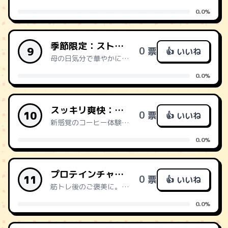
0.0%
季節限定：ストロベリーフラッペ
9
0 票
👍 いいね
母の日気分で華やかに。甘酸っぱい香りが気分を上げてくれる。
0.0%
スッキリ爽快：アイスコーヒー+炭酸水(持参)
10
0 票
👍 いいね
新感覚のコーヒー体験。炭酸の刺激で眠気も吹き飛ぶ。
0.0%
プロテインチャージ：アイスカフェラテ+プロテインパウダー(持参)
11
0 票
👍 いいね
筋トレ後のご褒美に。手軽にタンパク質補給できる優れもの。
0.0%