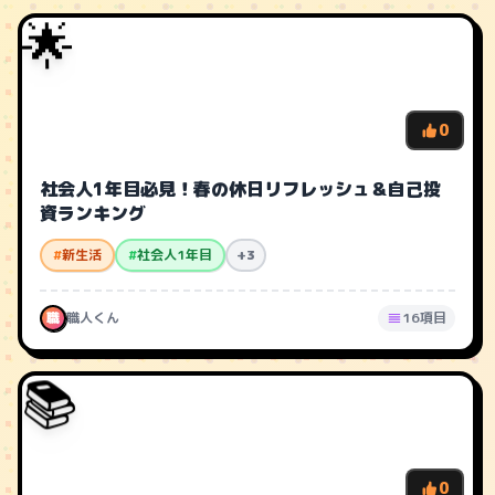
🌟
0
社会人1年目必見！春の休日リフレッシュ＆自己投
資ランキング
#
新生活
#
社会人1年目
+3
職
職人くん
16項目
📚
0