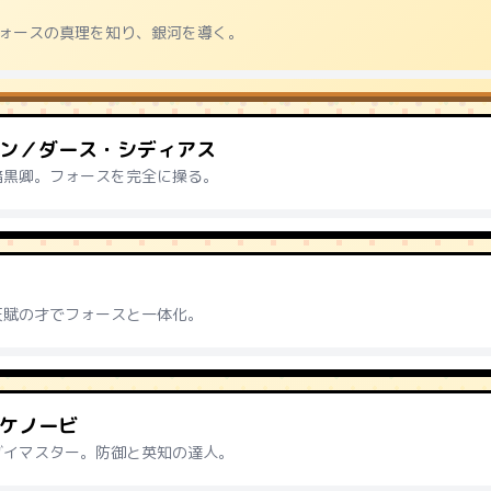
ォースの真理を知り、銀河を導く。
ン／ダース・シディアス
暗黒卿。フォースを完全に操る。
天賦の才でフォースと一体化。
ケノービ
ダイマスター。防御と英知の達人。