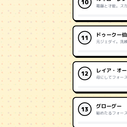
10
葛藤と才能。ス
ドゥークー伯
11
元ジェダイ。洗
レイア・オー
12
母にしてフォー
グローグー
13
秘めたるフォー