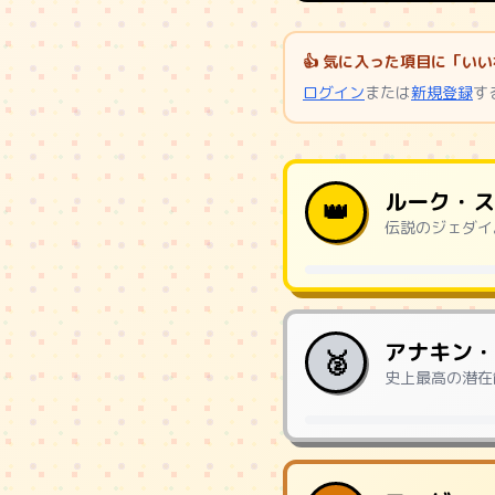
👍 気に入った項目に「
ログイン
または
新規登録
す
ルーク・ス
👑
伝説のジェダイ
アナキン・
🥈
史上最高の潜在