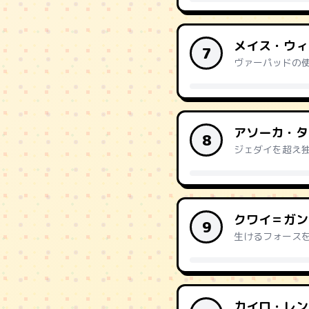
メイス・ウィ
7
ヴァーパッドの
アソーカ・タ
8
ジェダイを超え
クワイ＝ガン
9
生けるフォース
カイロ・レン