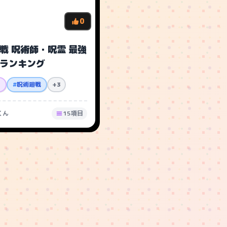
0
戦 呪術師・呪霊 最強
ランキング
メ
#
呪術廻戦
+3
くん
15項目