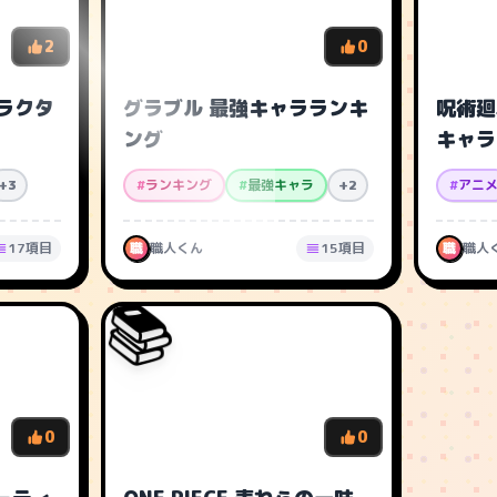
2
0
ラクタ
グラブル 最強キャラランキ
呪術廻
ング
キャラ
+3
#
ランキング
#
最強キャラ
+2
#
アニ
17項目
職
職人くん
15項目
職
職人
📚
0
0