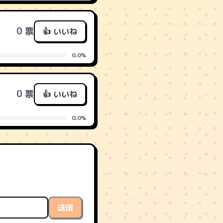
0 票
👍 いいね
0.0%
0 票
👍 いいね
0.0%
送信