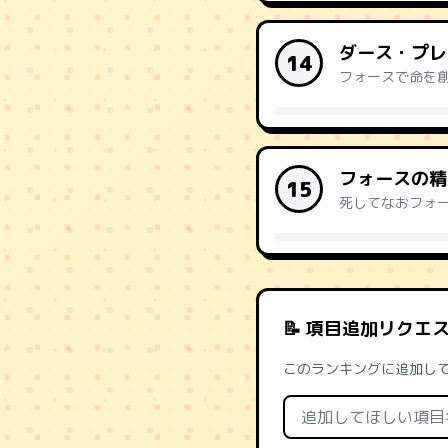
ダース・プレ
14
フォースで命を
フォースの精
15
死してなおフォ
📝 項目追加リクエ
このランキングに追加し