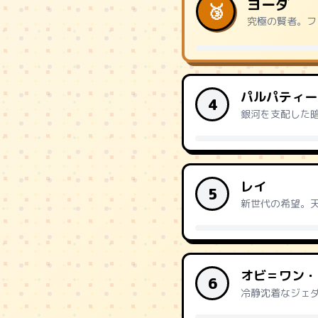
ヨーダ
🥉
究極の賢者。フ
パルパティー
4
銀河を支配した
レイ
5
新世代の希望。
オビ＝ワン・
6
冷静沈着なジェ