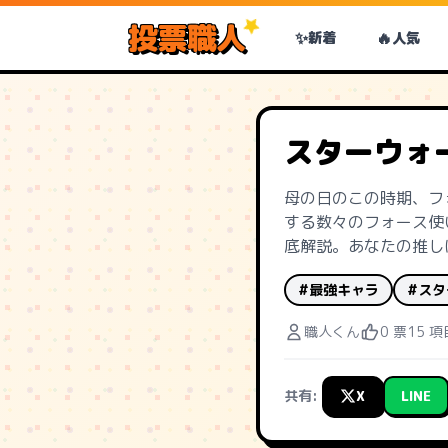
投票職人
✨
🔥
新着
人気
スターウォ
母の日のこの時期、フ
する数々のフォース使
底解説。あなたの推し
#最強キャラ
#スタ
職人くん
0 票
15 項
共有:
X
LINE